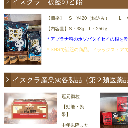
イスクラ 板藍のど飴
【価格】 S ¥420（税込み） L ￥
【内容量】S：38g L：256ｇ
＊アブラナ科のホソバタイセイの根を
＊SNSで話題の商品。ドラッグストア
イスクラ産業㈱各製品（第２類医薬
冠元顆粒
【効能・効
果】
中年以降また