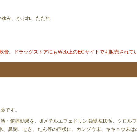
かゆみ、かぶれ、ただれ
軟膏。ドラッグストアにもWeb上のECサイトでも販売されて
お薬です。
熱・鎮痛効果を、dlメチルエフェドリン塩酸塩10％、クロル
水、鼻閉、せき、たん等の症状に、カンゾウ末、キキョウ末は