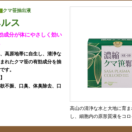
クマ笹抽出液
】
ヘルス
効成分が体にやさしく効い
。
は、高原地帯に自生し、清浄な
育まれたクマ笹の有効成分を抽
品です。
果】
食欲不振、口臭、体臭除去、口
高山の清浄な水と大地に育ま
し、細胞内の原形質液をコロ