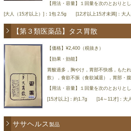
【用法・容量】１回量を次のとおりと
[大人（15才以上）]：1包 2.5g [12才以上15才未満]：大
【第３類医薬品】タス胃散
【価格】¥2,400（税抜き）
【効果・効能】
胃酸過多，胸やけ，胃部不快感，もた
飲），食欲不振（食欲減退），胃部・
【用法・容量】１回量を次のとおりと
[15才以上]：約1.7g [14～11才]：大人
ササヘルス
製品