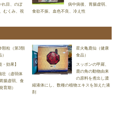
かれ目、のぼ
病中病後、胃腸虚弱、
、むくみ、視
食欲不振、血色不良、冷え性
参顆粒（第3類
星火亀鹿仙（健康
品）
食品）
能・効果】
スッポンの甲羅、
鹿の角の動物由来
強壮（虚弱体
の原料を煮出し濃
胃腸虚弱、食
縮液体にし、数種の植物エキスを加えた液
発育期）
剤