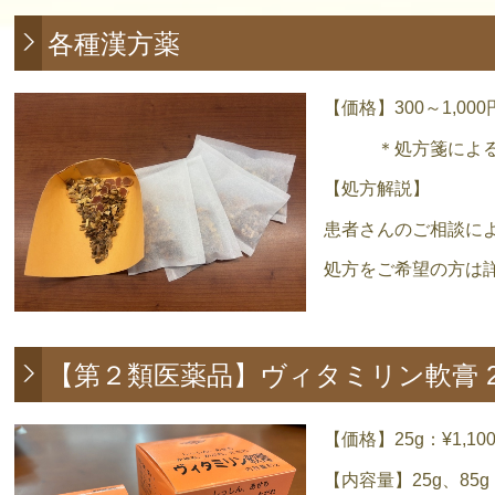
各種漢方薬
【価格】300～1,00
＊処方箋による漢
【処方解説】
患者さんのご相談に
処方をご希望の方は
【第２類医薬品】ヴィタミリン軟膏 2
【価格】25g：¥1,1
【内容量】25g、85g