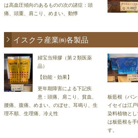
は高血圧傾向のあるものの次の諸症：頭
痛、頭重、肩こり、めまい、動悸
イスクラ産業㈱各製品
婦宝当帰膠（第２類医薬
品）
【効能・効果】
更年期障害による下記疾
患：頭痛、肩こり、貧血、
板藍根（バン
腰痛、腹痛、めまい、のぼせ、耳鳴り、生
イセイは江戸
理不順、生理痛、冷え性
染料植物とし
は板藍根を手
す。