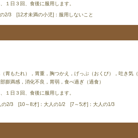
し、１日３回、食後に服用します。
人の2/3 [12才未満の小児]：服用しないこと
れ（胃もたれ），胃重，胸つかえ，げっぷ（おくび），吐き気
腹部膨満感，消化不良，胃弱，食べ過ぎ（過食）
し、１日３回、食後に服用します。
の2/3 [10～8才]：大人の1/2 [7～5才]：大人の1/3