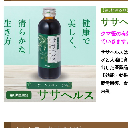
【第3類医薬品
ササ
クマ笹の有
ていきます
ササヘルス
水と大地に
出した医薬
【効能・効
疲労回復、
内炎