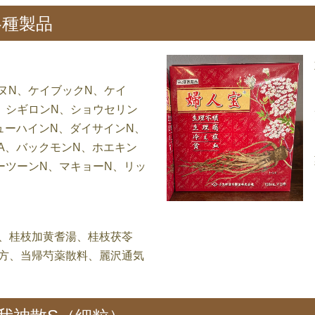
各種製品
ヌN、ケイブックN、ケイ
、シギロンN、ショウセリン
ューハインN、ダイサインN、
A、バックモンN、ホエキン
ーツーンN、マキョーN、リッ
、桂枝加黄耆湯、桂枝茯苓
方、当帰芍薬散料、麗沢通気