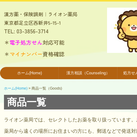
漢方薬・保険調剤｜
ライオン薬局
東京都足立区西新井5-15-1
TEL:
03-3856-3714
＊
電子処方せん
対応可能
＊
マイナンバー
資格確認
ホーム(Home)
漢方相談（Counseling）
処方せん調
ホーム(Home)
商品一覧（Goods)
商品一覧
ライオン薬局では、セレクトしたお薬を取り扱っています。
薬局から遠くの場所にお住まいの方にも、郵送などで発送対