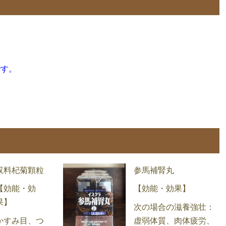
です。
双料杞菊顆粒
参馬補腎丸
【効能・効
【効能・効果】
果】
次の場合の滋養強壮：
かすみ目、つ
虚弱体質、肉体疲労、