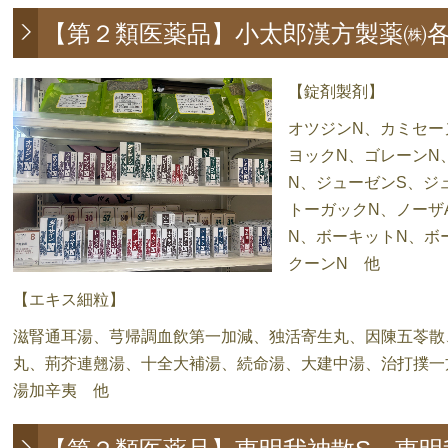
【第２類医薬品】小太郎漢方製薬㈱
【錠剤製剤】
オツジンN、カミセー
ヨックN、ゴレーンN
N、ジューゼンS、ジ
トーガックN、ノーザ
N、ボーキットN、ボ
クーンN 他
【エキス細粒】
滋腎通耳湯、芎帰調血飲第一加減、独活寄生丸、因陳五苓散
丸、荊芥連翹湯、十全大補湯、続命湯、大建中湯、治打撲一
湯加辛夷 他