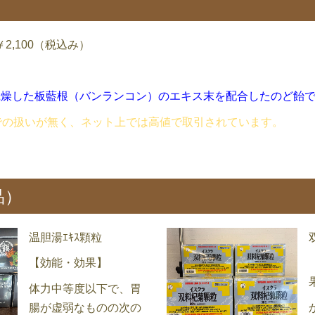
2,100（税込み）
乾燥した板藍根（バンランコン）のエキス末を配合したのど飴
での扱いが無く、ネット上では高値で取引されています。
品）
温胆湯ｴｷｽ顆粒
【効能・効果】
体力中等度以下で、胃
腸が虚弱なものの次の