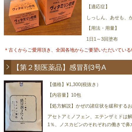
【適応症】
しっしん、あせも、
【用法・用量】
1日1～3回塗布
＊古くからご愛用頂き、全国各地からご要望いただいている
【第２類医薬品】感冒剤3号A
【価格】¥1,300(税抜き）
【内容量】10包
【処方解説】かぜの諸症状を緩和する
アセトアミノフェン、エテンザミドは解
1％、ノスカピンのそれぞれの働きで鼻