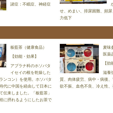
諸症：不眠症、神経症
せ、めまい、排尿困難、頻尿
力低下
板藍茶（健康食品）
麦味
医薬
【効能・効果】
【効
アブラナ科のホソバタ
イセイの根を乾燥した
滋養
ランコン）を使用。ホソバタ
質、肉体疲労、病中・病後、
時代に中国を経由して日本に
欲不振、血色不良、冷え性、
て伝来しました。「板藍茶」
軽に摂れるようにしたお茶で